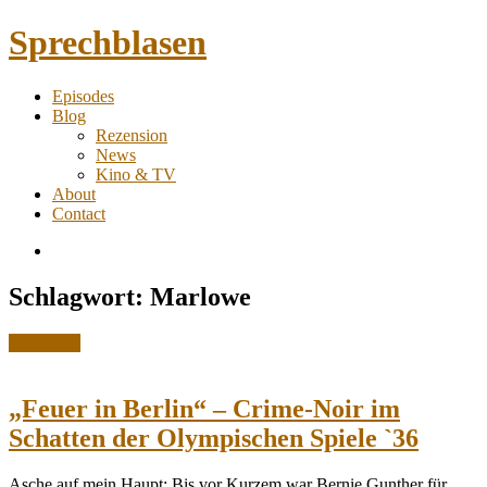
Sprechblasen
Comic
Episodes
Podcast
Toggle
Blog
&
child
Rezension
Blog
menu
News
Kino & TV
About
Contact
RSS
Feed
Toggle
Schlagwort:
Marlowe
navigation
Posted
Rezension
in:
„Feuer in Berlin“ – Crime-Noir im
Schatten der Olympischen Spiele `36
Asche auf mein Haupt: Bis vor Kurzem war Bernie Gunther für