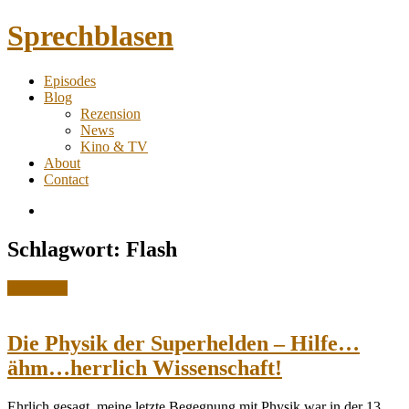
Sprechblasen
Comic
Episodes
Podcast
Toggle
Blog
&
child
Rezension
Blog
menu
News
Kino & TV
About
Contact
RSS
Feed
Toggle
Schlagwort:
Flash
navigation
Posted
Rezension
in:
Die Physik der Superhelden – Hilfe…
ähm…herrlich Wissenschaft!
Ehrlich gesagt, meine letzte Begegnung mit Physik war in der 13.