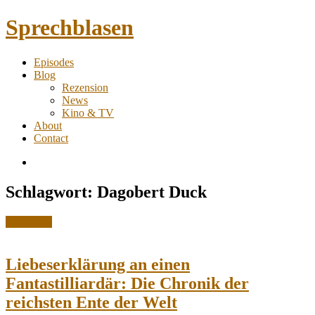
Sprechblasen
Comic
Episodes
Podcast
Toggle
Blog
&
child
Rezension
Blog
menu
News
Kino & TV
About
Contact
RSS
Feed
Toggle
Schlagwort:
Dagobert Duck
navigation
Posted
Rezension
in:
Liebeserklärung an einen
Fantastilliardär: Die Chronik der
reichsten Ente der Welt